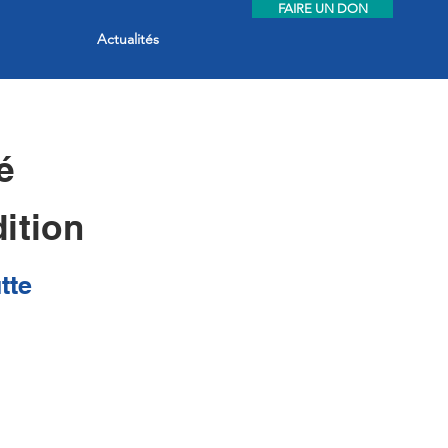
FAIRE UN DON
Actualités
é
ition
tte