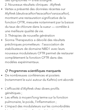
des symptômes — a été souligné.
2. Nouveaux résultats cliniques : Alyftrek
Vertex a présenté des données récentes sur
Alyftrek (deutivacaftor/tezacaftor/vanzacaftor),
montrant une restauration significative de la
fonction CFTR, mesurée notamment par la baisse
du taux de chlorure dans la sueur — corrélée à
une meilleure qualité de vie.
3. Thérapies de nouvelle génération
Sionna Therapeutics a dévoilé des résultats
précliniques prometteurs : l’association de
stabilisateurs de domaine NBD1 avec leurs
nouveaux modulateurs CFTR permet de restaurer
complètement la fonction CFTR dans des
modèles expérimentaux.
📋
Programmes scientifiques marquants
De nombreuses conférences et posters
(notamment le suivi autour du Kaftrio) ont abordé
:
L’efficacité d’Alyftrek chez divers profils
génétiques ;
Les effets à moyen/long terme sur la fonction
pulmonaire, le poids, l’inflammation ;
L’impact des modulateurs sur les comorbidités