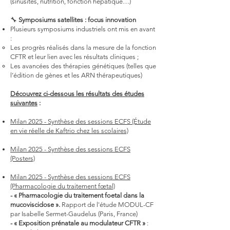
(sinusites, nutrition, fonction hépatique…)
🔧
Symposiums satellites : focus innovation
Plusieurs symposiums industriels ont mis en avant
:
Les progrès réalisés dans la mesure de la fonction
CFTR et leur lien avec les résultats cliniques ;
Les avancées des thérapies génétiques (telles que
l’édition de gènes et les ARN thérapeutiques)
Découvrez ci-dessous les résultats des études
suivantes
:
Milan 2025 - Synthèse des sessions ECFS (Étude
en vie réelle de Kaftrio chez les scolaires)
Milan 2025 - Synthèse des sessions ECFS
(Posters)
Milan 2025 - Synthèse des sessions ECFS
(Pharmacologie du traitement fœtal)
- « Pharmacologie du traitement foetal dans la
mucoviscidose ».
Rapport de l'étude MODUL-CF
par Isabelle Sermet-Gaudelus (Paris, France)
- « Exposition prénatale au modulateur CFTR »
: