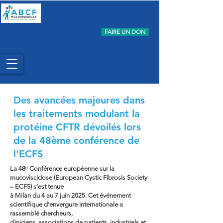
FAIRE UN DON
Des avancées majeures dans
les traitements modulant la
protéine CFTR dévoilés lors
de la 48ème conférence de
l'ECFS
La 48ᵉ Conférence européenne sur la
mucoviscidose (European Cystic Fibrosis Society
– ECFS) s’est tenue
à Milan du 4 au 7 juin 2025. Cet événement
scientifique d’envergure internationale a
rassemblé chercheurs,
cliniciens, associations de patients, industriels et