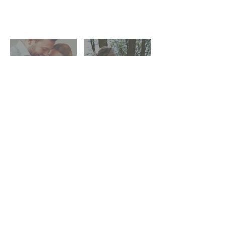
Petits dépistés
Regard de...
Le numérique au
Accompagner vos
service des
enfants
patients
Kinésithérapie
Actualités